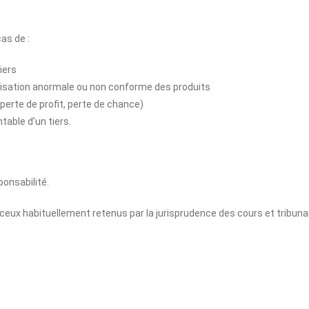
as de :
iers
lisation anormale ou non conforme des produits
perte de profit, perte de chance)
able d’un tiers.
onsabilité.
ux habituellement retenus par la jurisprudence des cours et tribunau