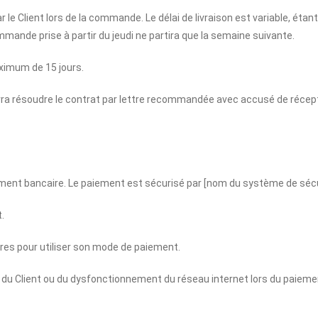
ar le Client lors de la commande. Le délai de livraison est variable, ét
mande prise à partir du jeudi ne partira que la semaine suivante.
aximum de 15 jours.
pourra résoudre le contrat par lettre recommandée avec accusé de réc
ement bancaire. Le paiement est sécurisé par [nom du système de séc
.
ires pour utiliser son mode de paiement.
e du Client ou du dysfonctionnement du réseau internet lors du paiem