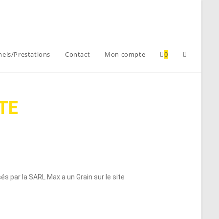
nels/Prestations
Contact
Mon compte
0
TE
és par la SARL Max a un Grain sur le site