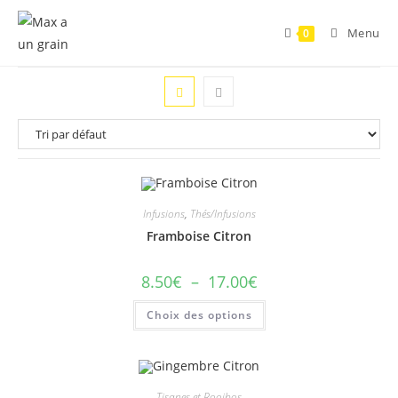
Menu
0
Infusions
,
Thés/Infusions
Framboise Citron
8.50
€
–
17.00
€
Choix des options
Tisanes et Rooibos