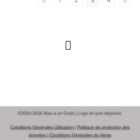
1
2
3
4
©2020-2026 Max a un Grain | Logo et nom déposés
Conditions Générales Utilisation
|
Politique de protection des
données |
Conditions Générales de Vente