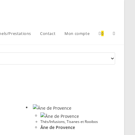
nels/Prestations
Contact
Mon compte
0
Thés/Infusions
,
Tisanes et Rooibos
Âne de Provence