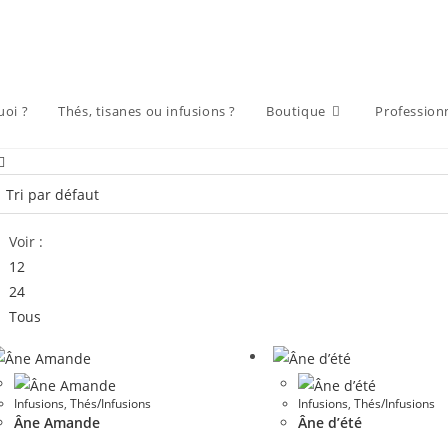
uoi ?
Thés, tisanes ou infusions ?
Boutique
Profession
Voir :
12
24
Tous
Infusions
,
Thés/Infusions
Infusions
,
Thés/Infusions
Âne Amande
Âne d’été