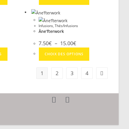
Infusions
,
Thés/Infusions
Âne’fterwork
7.50
€
–
15.00
€
S
CHOIX DES OPTIONS
1
2
3
4