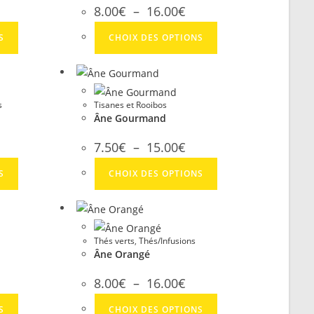
8.00
€
–
16.00
€
S
CHOIX DES OPTIONS
s
Tisanes et Rooibos
Âne Gourmand
7.50
€
–
15.00
€
S
CHOIX DES OPTIONS
Thés verts
,
Thés/Infusions
Âne Orangé
8.00
€
–
16.00
€
S
CHOIX DES OPTIONS